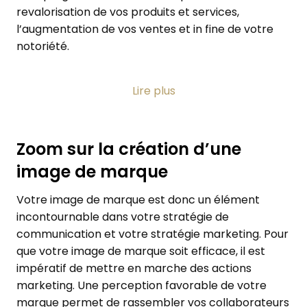
revalorisation de vos produits et services,
l’augmentation de vos ventes et in fine de votre
notoriété.
Votre
agence de communication
vous
Lire plus
accompagne dans la création de votre image de
marque. Nous mettons tout en œuvre pour
comprendre l’essence de votre entreprise,
Zoom sur la création d’une
refléter et diffuser au plus grand nombre votre
image de marque
personnalité pour vous aider à vous
différencier de vos concurrents.
Votre image de marque est donc un élément
incontournable dans votre stratégie de
communication et votre stratégie marketing. Pour
que votre image de marque soit efficace, il est
impératif de mettre en marche des actions
marketing. Une perception favorable de votre
marque permet de rassembler vos collaborateurs