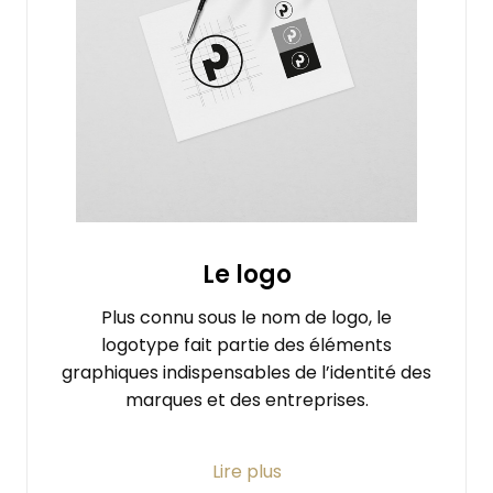
votre société afin de vous faire les
propositions les plus pertinentes. Marquez
l’esprit de votre audience avec une charte
graphique impactante à l’image de votre
entreprise !
Le logo
Plus connu sous le nom de logo, le
logotype fait partie des éléments
graphiques indispensables de l’identité des
marques et des entreprises.
Chez Pampa, nous avons à cœur de
créer
Lire plus
des logos puissants reconnaissables