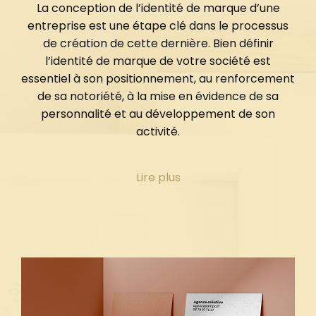
La conception de l’identité de marque d’une
entreprise est une étape clé dans le processus
de création de cette dernière. Bien définir
l’identité de marque de votre société est
essentiel à son positionnement, au renforcement
de sa notoriété, à la mise en évidence de sa
personnalité et au développement de son
activité.
Les éléments qui composent l’identité visuelle de
Lire plus
votre entreprise, c’est-à-dire le logo et la charte
graphique, doivent incarner sa personnalité et
ses valeurs. Les
éléments visuels de votre
identité de marque
doivent être pensés avec
soin, car ils seront ensuite déclinés sur les
différents supports de communication de votre
entreprise (site internet, réseaux sociaux,
campagne marketing, signature mail, packaging,