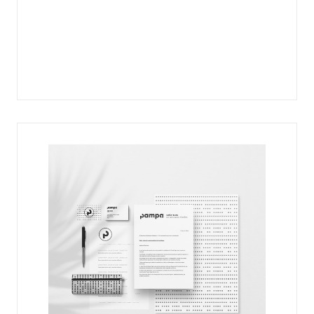
au premier coup d’œil
qui mettront
l’univers de votre marque en valeur. Au
cœur du projet de marque, le logotype doit
être facilement compréhensible,
mémorisable et indémodable. Le choix des
couleurs, de la typographie, de la forme et
du style, tout est pensé dans les moindres
détails par notre équipe de graphistes
professionnels et passionnés. Faites appel
à l’agence Pampa pour la conception de
votre identité visuelle et le design de votre
logo personnalisé.