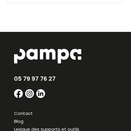
l’identité de marque d’une entreprise afin
d’améliorer sa notoriété et l’image perçue
par ses clients et ses prospects. Notre
agence vous assiste dans
l’élaboration
de la stratégie de branding la plus
pertinente pour votre entreprise
.
Profitez d’un accompagnement
personnalisé à chaque étape de votre
projet de communication et de conseils
personnalisés avec l’agence Pampa.
05 79 97 76 27
Contact
Blog
Lexique des supports et outils