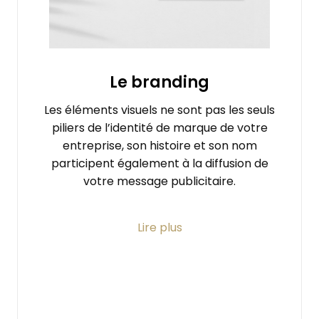
Le branding
Les éléments visuels ne sont pas les seuls
piliers de l’identité de marque de votre
entreprise, son histoire et son nom
participent également à la diffusion de
votre message publicitaire.
Le logo, la couleur et la typographie
Lire plus
façonnent l’aspect visuel de l’identité des
marques et des entreprises tandis que le
branding vise à les ancrer durablement
dans l’esprit des consommateurs. Ce
concept marketing consiste à travailler