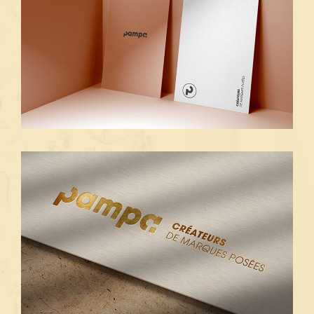
enseigne, emballages produits, éléments de
signalétique, supports print, etc). Il est donc
primordial de confier la création de votre
identité visuelle à des professionnels du design
graphique. De cette façon, vos visuels reflèteront
parfaitement l’identité de votre entreprise, son
univers et ses valeurs tout en tenant compte des
spécificités de votre secteur d’activité, de votre
public cible et de vos concurrents. Confier le
design de vos éléments graphiques à nos experts
de la communication visuelle, c’est l’assurance
d’obtenir une identité de marque facilement
reconnaissable par vos clients, qui reflétera sa
personnalité et qui vous démarquera de vos
concurrents.