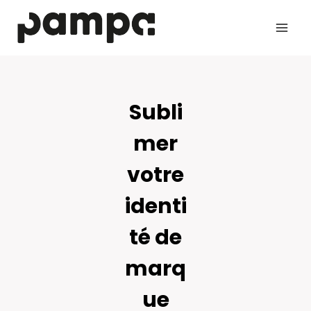
Aller
au
contenu
Subli
mer
votre
identi
té de
marq
ue