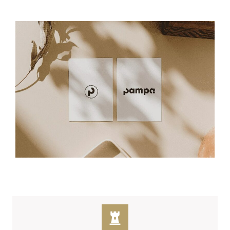
personnalisé, créativité, disponibilité
,
expérience, voici les valeurs qui régissent notre
façon de travailler et font de notre agence un
allié de taille pour les entreprises qui souhaitent
sublimer leur image. Que vous souhaitiez créer
votre marque, renforcer l’image de votre
entreprise ou booster votre communication,
Pampa se charge du bon déroulement de votre
projet ! Découvrez nos différentes prestations !