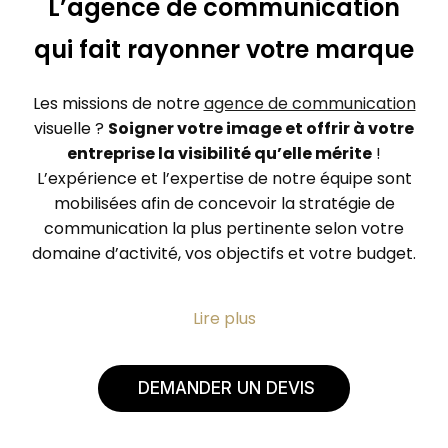
L’agence de communication
qui fait rayonner votre marque
Les missions de notre
agence de communication
visuelle ?
Soigner votre image et offrir à votre
entreprise la visibilité qu’elle mérite
!
L’expérience et l’expertise de notre équipe sont
mobilisées afin de concevoir la stratégie de
communication la plus pertinente selon votre
domaine d’activité, vos objectifs et votre budget.
Chez Pampa, nous ne travaillons pas votre
Lire plus
visibilité sur internet ou votre présence sur les
réseaux, nous intervenons en amont, sur
l’élaboration de la stratégie de communication
DEMANDER UN DEVIS
idéale et la définition de votre identité de
marque, son ADN.
Accompagnement