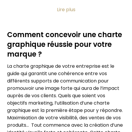
Nous mettons nos expertises au service des
Lire plus
marques pour leur proposer des exemples de
chartes graphiques qui respectent leurs valeurs.
Nous laissons ensuite le choix aux marques de
Comment concevoir une charte
miser sur celle qui reflétera au mieux l’image
graphique réussie pour votre
qu’elles souhaitent renvoyer auprès de leur public
cible. Réaliser une charte graphique est la garantie
marque ?
de présenter des documents et supports de
communication (logo, site internet, carte de visite,
La charte graphique de votre entreprise est le
modèles de devis, factures, fiches produits, objets
guide qui garantit une cohérence entre vos
publicitaires…) qui présentent une harmonie et une
différents supports de communication pour
cohérence visuelle. Disposer d’une charte
promouvoir une image forte qui aura de l’impact
graphique permet de
auprès de vos clients. Quels que soient vos
répondre aux objectifs de
votre stratégie marketing
objectifs marketing, l’utilisation d’une charte
tout en asseyant
votre identité de marque.
graphique est la première étape pour y répondre.
Maximisation de votre visibilité, des ventes de vos
produits… Tout commence avec la création d’une