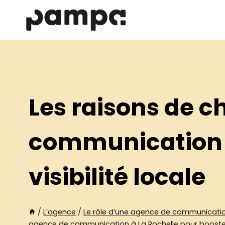
Aller
au
contenu
Les raisons de c
communication à
visibilité locale
/
L’agence
/
Le rôle d’une agence de communicatio
agence de communication à La Rochelle pour booster v